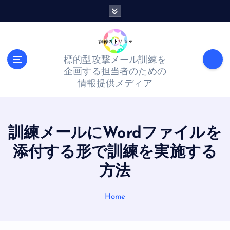
S
k
i
p
標的型攻撃メール訓練を
t
企画する担当者のための
o
情報提供メディア
c
o
n
訓練メールにWordファイルを
t
添付する形で訓練を実施する
e
方法
n
t
Home