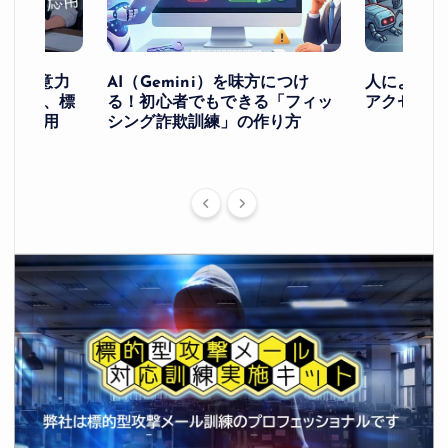
け！ー注意力
AI（Gemini）を味方につけ
人によるア
ングと、標
る！初心者でもできる「フィッ
アクセスを
への応用
シング詐欺訓練」の作り方