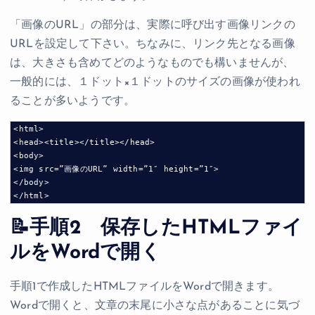
「画像のURL」の部分は、実際に呼び出す画像リンクの
URLを設定して下さい。ちなみに、リンク先となる画像
は、大きさも含めてどのようなものでも構いませんが、
一般的には、１ドット×１ドットのサイズの画像が使われ
ることが多いようです。
<html>
<head><title></title></head>
<body>
<img src=”画像のURL” width=”1″ height=”1″>
</body>
</html>
📝手順2 保存したHTMLファイ
ルをWordで開く
手順1で作成したHTMLファイルをWordで開きます。
Wordで開くと、文章の末尾に小さな点があることに気づ