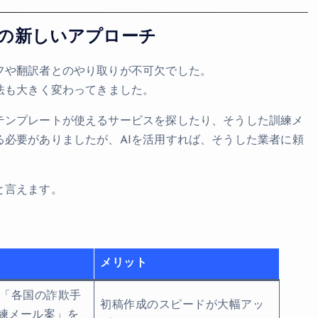
成の新しいアプローチ
フや翻訳者とのやり取りが不可欠でした。
法も大きく変わってきました。
テンプレートが使えるサービスを探したり、そうした訓練メ
必要がありましたが、AIを活用すれば、そうした業者に頼
と言えます。
🧠人の“スキ”を突け！ー注意力が散漫
メリット
るタイミングと、標的型攻撃メール訓
の応用
どで「各国の詐欺手
初稿作成のスピードが大幅アッ
練メール案」を