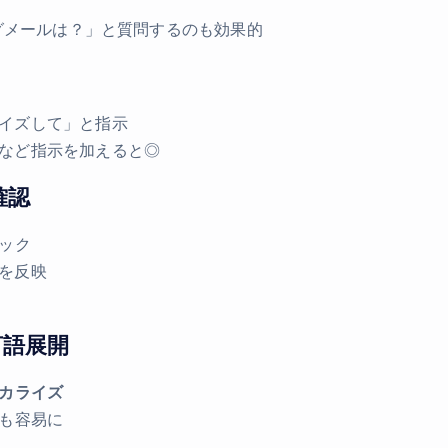
ングメールは？」と質問するのも効果的
イズして」と指示
など指示を加えると◎
確認
ック
を反映
言語展開
カライズ
化も容易に