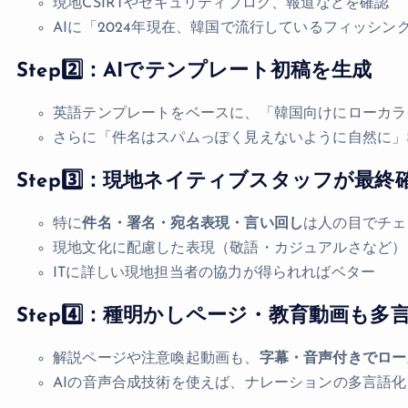
現地CSIRTやセキュリティブログ、報道などを確認
AIに「2024年現在、韓国で流行しているフィッシ
Step2️⃣：AIでテンプレート初稿を生成
英語テンプレートをベースに、「韓国向けにローカラ
さらに「件名はスパムっぽく見えないように自然に」
Step3️⃣：現地ネイティブスタッフが最終
特に
件名・署名・宛名表現・言い回し
は人の目でチェ
現地文化に配慮した表現（敬語・カジュアルさなど）
ITに詳しい現地担当者の協力が得られればベター
Step4️⃣：種明かしページ・教育動画も多
解説ページや注意喚起動画も、
字幕・音声付きでロー
AIの音声合成技術を使えば、ナレーションの多言語