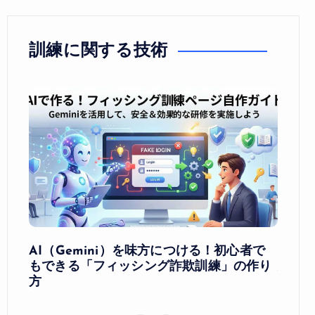
訓練に関する技術
にな
AI（Gemini）を味方につける！初心者で
人に
練へ
もできる「フィッシング詐欺訓練」の作り
分別
方