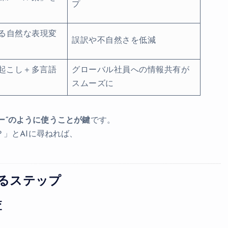
プ
による自然な表現変
誤訳や不自然さを低減
起こし＋多言語
グローバル社員への情報共有が
スムーズに
ター”のように使うことが鍵
です。
」とAIに尋ねれば、
するステップ
査