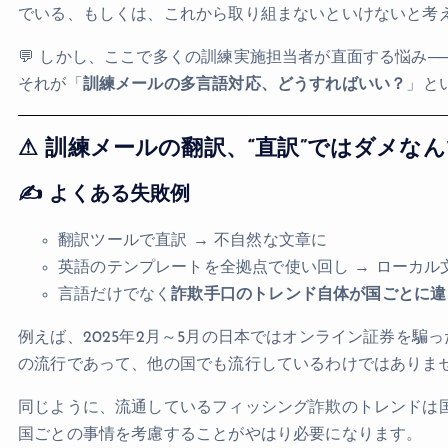
でいる、もしくは、これから取り組まないといけないと考
💬 しかし、ここで多くの訓練実施担当者が直面する悩み─
それが「
訓練メールの多言語対応、どうすればいい？
」と
⚠ 訓練メールの翻訳、“直訳”ではダメな
✍ よくある失敗例
翻訳ツールで直訳 → 不自然な文章に
英語のテンプレートを全拠点で使い回し → ローカル
言語だけでなく
詐欺手口のトレンド自体が国ごとに違
例えば、2025年2月～5月の日本ではオンライン証券を
の流行であって、他の国でも流行しているわけではありま
同じように、流通しているフィッシング詐欺のトレンドは
国ごとの事情を考慮することがやはり必要になります。