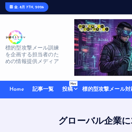
S
金. 8月 7TH, 2026
k
i
p
t
o
標的型攻撃メール訓練
を企画する担当者のた
c
めの情報提供メディア
o
n
t
New
Home
記事一覧
投稿
標的型攻撃メール対
e
n
t
グローバル企業に