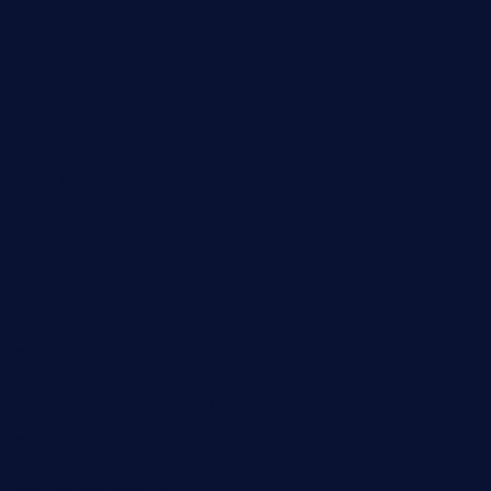
その他のトピック
ピックアップ
フィッシングメール
不審なメールの見分け方
初めての訓練
訓練でのトラブル
訓練に関する用語
訓練をする前に
訓練実施に必要なもの
訓練実施に関する技術
訓練実施の必要性