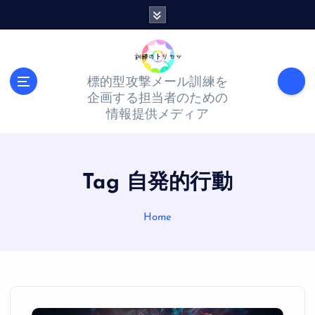
S
k
i
p
標的型攻撃メール訓練を
t
企画する担当者のための
o
情報提供メディア
c
o
n
Tag 自発的行動
t
Home
e
n
t