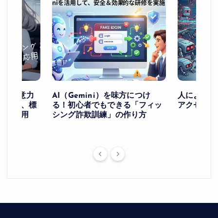
け！ー注意力
AI（Gemini）を味方につけ
人によるア
ングと、標
る！初心者でもできる「フィッ
アクセスを
への応用
シング詐欺訓練」の作り方