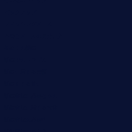
その他のトピック
ピックアップ
フィッシングメール
不審なメールの見分け方
初めての訓練
訓練でのトラブル
訓練に関する用語
訓練をする前に
訓練実施に必要なもの
訓練実施に関する技術
訓練実施の必要性