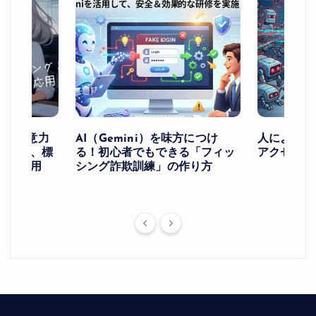
け！ー注意力
AI（Gemini）を味方につけ
人によるア
ングと、標
る！初心者でもできる「フィッ
アクセスを
への応用
シング詐欺訓練」の作り方