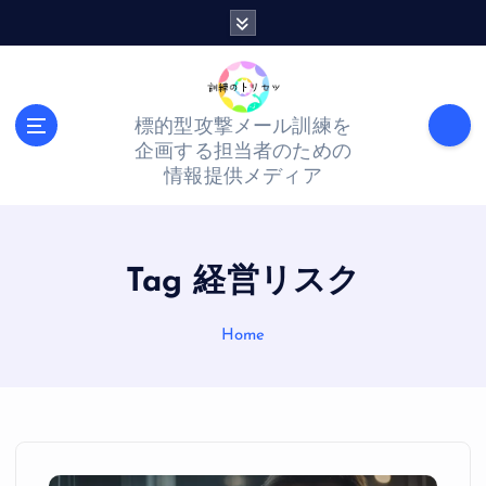
S
k
i
p
標的型攻撃メール訓練を
t
企画する担当者のための
o
情報提供メディア
c
o
n
Tag 経営リスク
t
Home
e
n
t