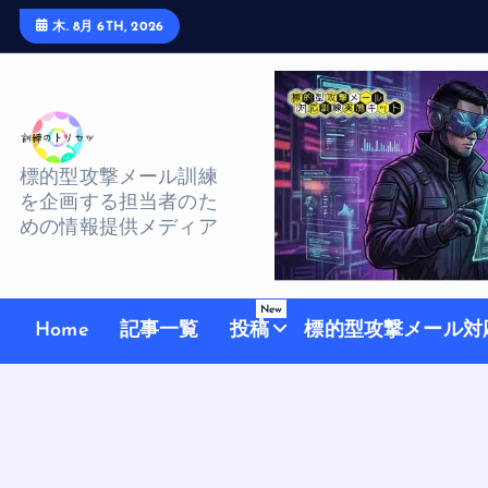
S
木. 8月 6TH, 2026
k
i
p
t
o
標的型攻撃メール訓練
を企画する担当者のた
c
めの情報提供メディア
o
n
t
New
Home
記事一覧
投稿
標的型攻撃メール対
e
n
t