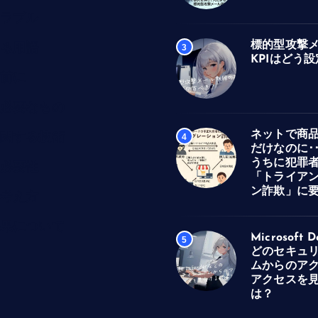
ラブル
標的型攻撃
る用語
3
KPIはどう
前に
必要なもの
ネットで商
関する技術
4
だけなのに･
うちに犯罪
必要性
「トライア
ン詐欺」に
考え方
果について
Microsoft 
5
どのセキュ
ムからのア
アクセスを
は？