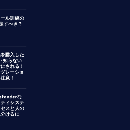
メール訓練の
設定すべき？
品を購入した
･･知らない
者にされる！
ングレーショ
要注意！
Defenderな
リティシステ
クセスと人の
見分けるに