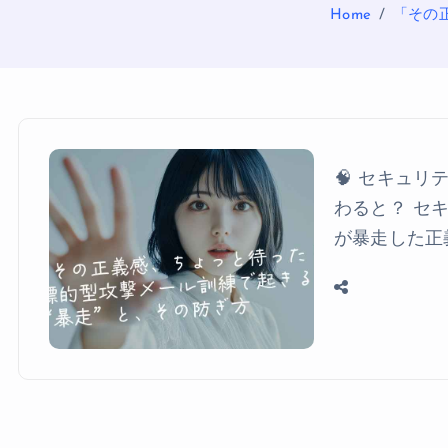
Home
「その
🧠 セキュ
わると？ セ
が暴走した正