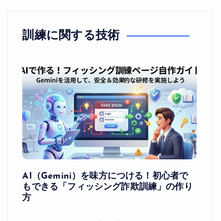
訓練に関する技術
にな
AI（Gemini）を味方につける！初心者で
人に
訓練へ
もできる「フィッシング詐欺訓練」の作り
分別
方