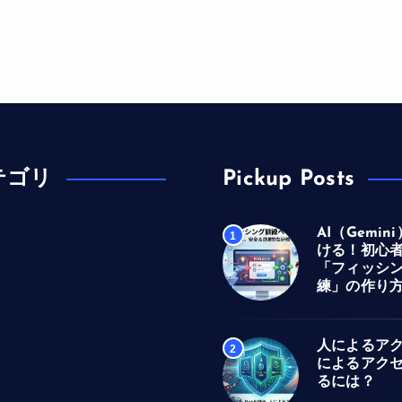
テゴリ
Pickup Posts
AI（Gemi
ピック
1
ける！初心
「フィッシ
プ
練」の作り
グメール
人によるア
ルの見分け方
2
によるアク
るには？
練