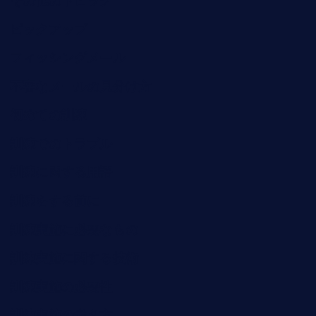
その他のトピック
ピックアップ
フィッシングメール
不審なメールの見分け方
初めての訓練
訓練でのトラブル
訓練に関する用語
訓練をする前に
訓練実施に必要なもの
訓練実施に関する技術
訓練実施の必要性