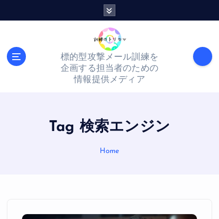
S
k
i
p
標的型攻撃メール訓練を
t
企画する担当者のための
o
情報提供メディア
c
o
n
Tag 検索エンジン
t
Home
e
n
t