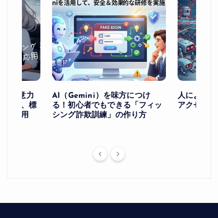
け！ー注意力
AI（Gemini）を味方につけ
人によるア
ングと、標
る！初心者でもできる「フィッ
アクセスを
への応用
シング詐欺訓練」の作り方