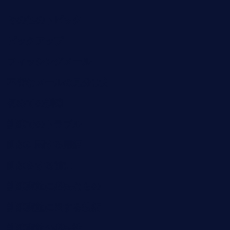
その他のトピック
ピックアップ
フィッシングメール
不審なメールの見分け方
初めての訓練
訓練でのトラブル
訓練に関する用語
訓練をする前に
訓練実施に必要なもの
訓練実施に関する技術
訓練実施の必要性