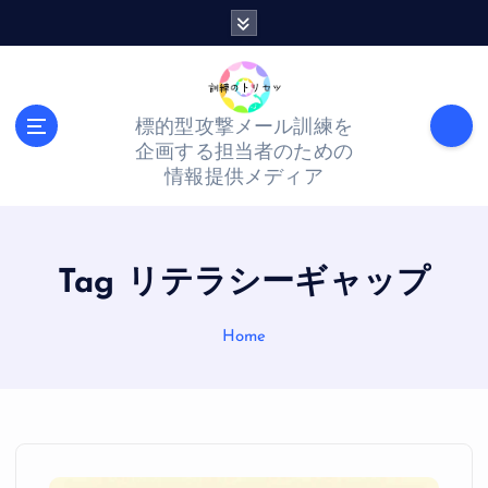
S
k
i
p
標的型攻撃メール訓練を
t
企画する担当者のための
o
情報提供メディア
c
o
n
Tag リテラシーギャップ
t
Home
e
n
t