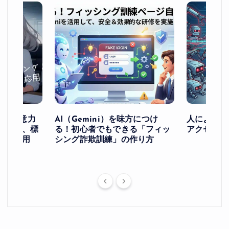
け！ー注意力
AI（Gemini）を味方につけ
人によるア
ングと、標
る！初心者でもできる「フィッ
アクセスを
への応用
シング詐欺訓練」の作り方