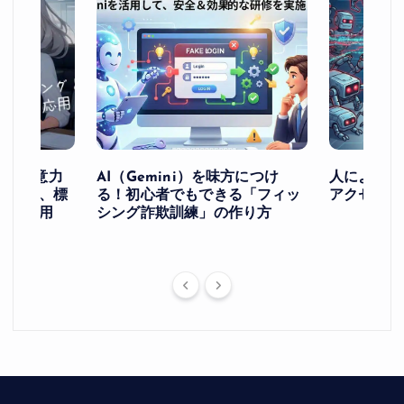
け！ー注意力
AI（Gemini）を味方につけ
人によるア
ングと、標
る！初心者でもできる「フィッ
アクセスを
への応用
シング詐欺訓練」の作り方