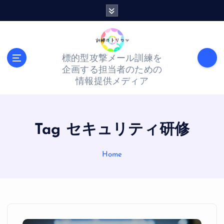
S
k
i
p
標的型攻撃メール訓練を
t
企画する担当者のための
o
情報提供メディア
c
o
n
Tag セキュリティ研修
t
Home
e
n
t