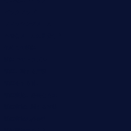
その他のトピック
ピックアップ
フィッシングメール
不審なメールの見分け方
初めての訓練
訓練でのトラブル
訓練に関する用語
訓練をする前に
訓練実施に必要なもの
訓練実施に関する技術
訓練実施の必要性