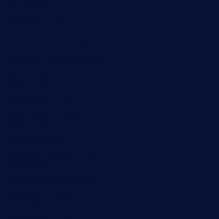
その他のトピック
ピックアップ
フィッシングメール
不審なメールの見分け方
初めての訓練
訓練でのトラブル
訓練に関する用語
訓練をする前に
訓練実施に必要なもの
訓練実施に関する技術
訓練実施の必要性