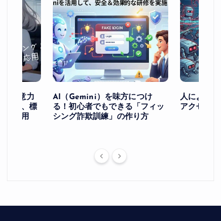
け！ー注意力
AI（Gemini）を味方につけ
人によるア
ングと、標
る！初心者でもできる「フィッ
アクセスを
への応用
シング詐欺訓練」の作り方