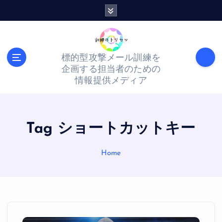
S
k
i
p
標的型攻撃メール訓練を
t
企画する担当者のための
o
情報提供メディア
c
o
n
Tag ショートカットキー
t
Home
e
n
t