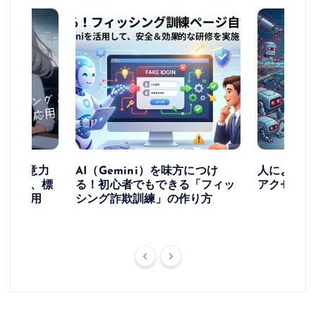
け！ー注意力
AI（Gemini）を味方につけ
人によるア
ングと、標
る！初心者でもできる「フィッ
アクセスを
への応用
シング詐欺訓練」の作り方