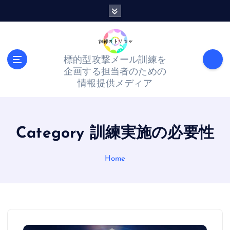
S
k
i
p
標的型攻撃メール訓練を
t
企画する担当者のための
o
情報提供メディア
c
o
n
Category 訓練実施の必要性
t
Home
e
n
t