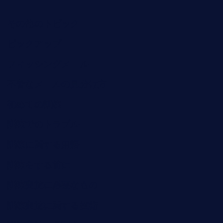
その他のトピック
ピックアップ
フィッシングメール
不審なメールの見分け方
初めての訓練
訓練でのトラブル
訓練に関する用語
訓練をする前に
訓練実施に必要なもの
訓練実施に関する技術